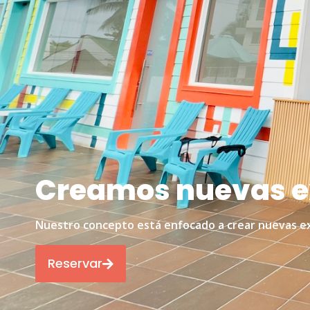
Creamos nuevas ex
Nuestro concepto está enfocado a crear nuevas exp
Reservar